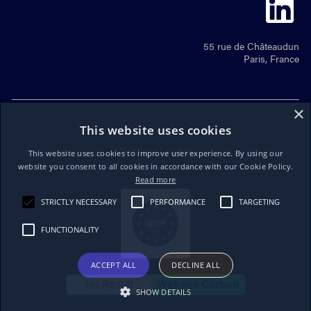
55 rue de Châteaudun
Paris, France
×
This website uses cookies
Mentions Légales
This website uses cookies to improve user experience. By using our
website you consent to all cookies in accordance with our Cookie Policy.
Read more
STRICTLY NECESSARY
PERFORMANCE
TARGETING
FUNCTIONALITY
ACCEPT ALL
DECLINE ALL
No Result
Website Carbon
SHOW DETAILS