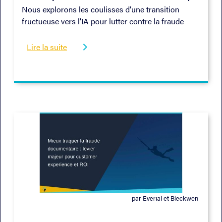
Nous explorons les coulisses d'une transition
fructueuse vers l'IA pour lutter contre la fraude
résiduelle chez Carrefour Banque, en nous
appuyant sur une démarche en trois phases :
Lire la suite

injection, connexion et amélioration.
par Everial et Bleckwen
04/2022