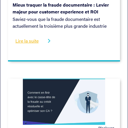
Mieux traquer la fraude documentaire : Levier
majeur pour customer experience et ROI
Saviez-vous que la fraude documentaire est
actuellement la troisième plus grande industrie
criminelle au monde ? La fraude au crédit est l'un
de ses problèmes majeurs. Elle entraîne des
Lire la suite

milliards de dollars de pertes pour les institutions
financières et constitue une source de préjudice
grave pour les particuliers.
Bleckwen