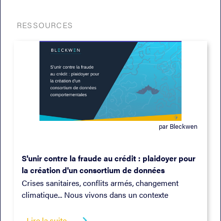
RESSOURCES
par Bleckwen
01/2023
S'unir contre la fraude au crédit : plaidoyer pour
la création d'un consortium de données
comportementales
Crises sanitaires, conflits armés, changement
climatique... Nous vivons dans un contexte
d’incertitude quasi-permanent appelé à durer.
Lire la suite
