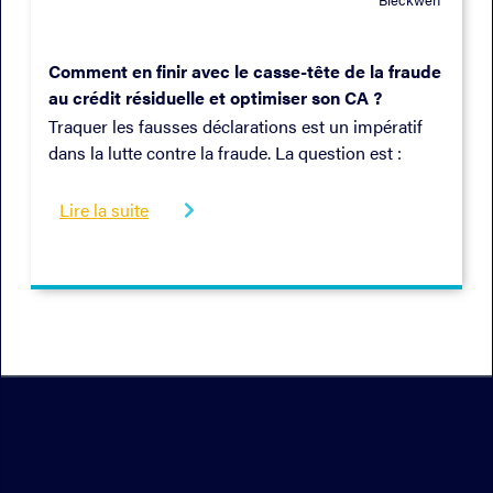
02/2022
Comment en finir avec le casse-tête de la fraude
au crédit résiduelle et optimiser son CA ?
Traquer les fausses déclarations est un impératif
dans la lutte contre la fraude. La question est :
comment continuer à le faire tout en améliorant la
rentabilité et l'expérience client ? C'est ce que nous
Lire la suite

explorons dans cet e-book.