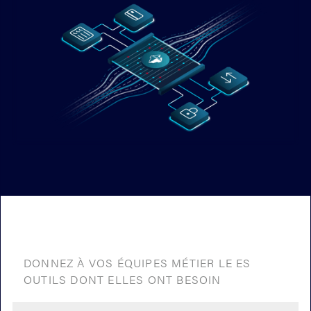
DONNEZ À VOS ÉQUIPES MÉTIER LE ES
OUTILS DONT ELLES ONT BESOIN